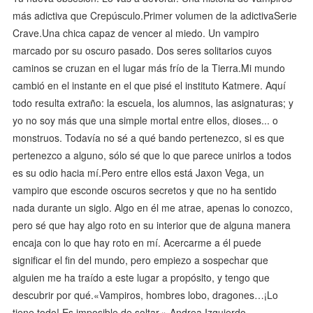
más adictiva que Crepúsculo.Primer volumen de la adictivaSerie
Crave.Una chica capaz de vencer al miedo. Un vampiro
marcado por su oscuro pasado. Dos seres solitarios cuyos
caminos se cruzan en el lugar más frío de la Tierra.Mi mundo
cambió en el instante en el que pisé el instituto Katmere. Aquí
todo resulta extraño: la escuela, los alumnos, las asignaturas; y
yo no soy más que una simple mortal entre ellos, dioses... o
monstruos. Todavía no sé a qué bando pertenezco, si es que
pertenezco a alguno, sólo sé que lo que parece unirlos a todos
es su odio hacia mí.Pero entre ellos está Jaxon Vega, un
vampiro que esconde oscuros secretos y que no ha sentido
nada durante un siglo. Algo en él me atrae, apenas lo conozco,
pero sé que hay algo roto en su interior que de alguna manera
encaja con lo que hay roto en mí. Acercarme a él puede
significar el fin del mundo, pero empiezo a sospechar que
alguien me ha traído a este lugar a propósito, y tengo que
descubrir por qué.«Vampiros, hombres lobo, dragones…¡Lo
tiene todo! Es imposible de soltar.» Andrea Izquierdo