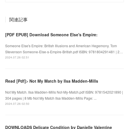
関連記事
[PDF EPUB] Download Someone Else's Empire:
Someone Else's Empire: British Illusions and American Hegemony. Tom
Stevenson Someone-Else-s-Empire-British.pdf ISBN: 9781804291481 | 2…
2024.07.26 02:51
Read [Pdf]> Not My Match by Ilsa Madden-Mills
Not My Match. Ilsa Madden-Mills Not-My-Match.pdf ISBN: 9781542021890 |
304 pages | 8 Mb Not My Match Ilsa Madden-Mills Page: ...
2024.07.26 02:50
DOWNLOADS Delicate Condition by Danielle Valentine