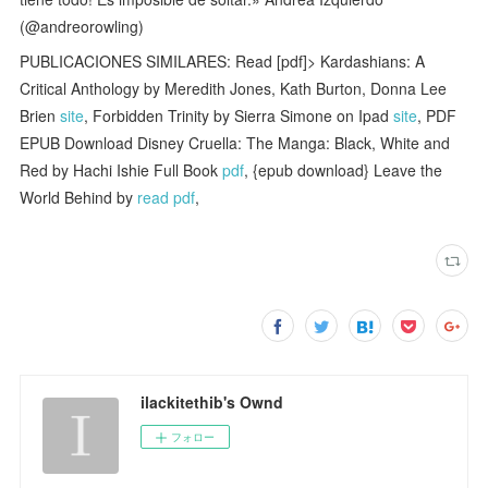
(@andreorowling)
PUBLICACIONES SIMILARES: Read [pdf]> Kardashians: A
Critical Anthology by Meredith Jones, Kath Burton, Donna Lee
Brien
site
, Forbidden Trinity by Sierra Simone on Ipad
site
, PDF
EPUB Download Disney Cruella: The Manga: Black, White and
Red by Hachi Ishie Full Book
pdf
, {epub download} Leave the
World Behind by
read pdf
,
ilackitethib's Ownd
フォロー